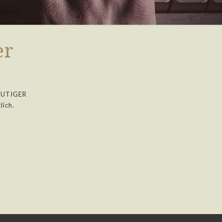
er
LUTIGER
lich.