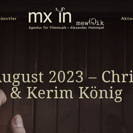
ünstler
Aktu
gust 2023 – Chri
& Kerim König