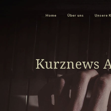
Home
Über uns
Unsere K
Kurznews Au