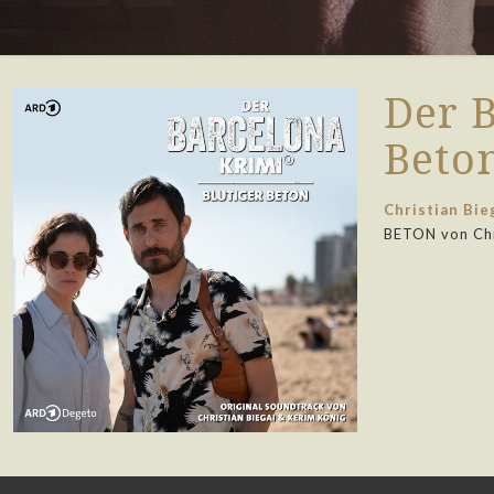
Der B
Beto
Christian Bie
BETON von Chr