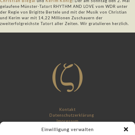
Christian Biegai
und
Kerim König
:
Der am Sonntag den 2. Mai
gelaufene Münster-Tatort RHYTHM AND LOVE vom WDR unter
der Regie von Brigitte Bertele und mit der Musik von Christian
und Kerim war mit 14,22 Millionen Zuschauern der
zweiterfolgreichste Tatort aller Zeiten. Wir gratulieren herzlich.
Kontakt
Datenschutzerklärung
Impressum
Einwilligung verwalten