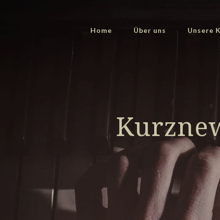
Home
Über uns
Unsere K
Kurznew