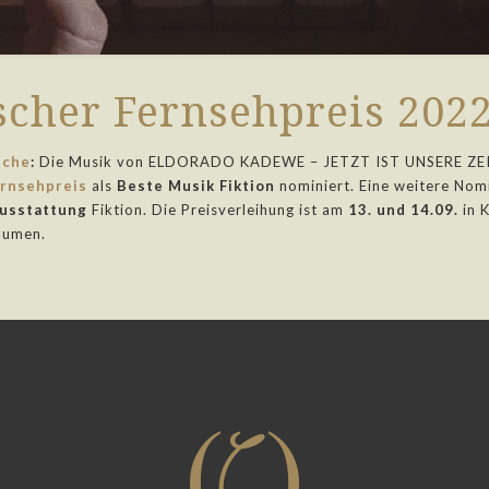
scher Fernsehpreis 202
sche
:
Die Musik von ELDORADO KADEWE – JETZT IST UNSERE ZEIT
rnsehpreis
als
Beste Musik
Fiktion
nominiert. Eine weitere Nom
usstattung
Fiktion. Die Preisverleihung ist am
13. und 14.09.
in K
aumen.