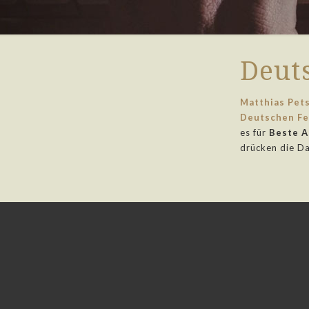
Deut
Matthias Pet
Deutschen Fe
es für
Beste A
drücken die D