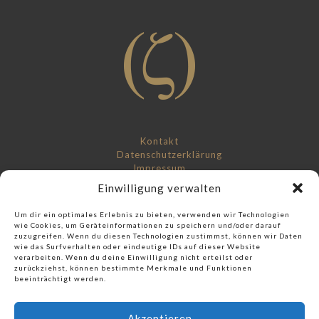
Kontakt
Datenschutzerklärung
Impressum
Einwilligung verwalten
Um dir ein optimales Erlebnis zu bieten, verwenden wir Technologien
wie Cookies, um Geräteinformationen zu speichern und/oder darauf
zuzugreifen. Wenn du diesen Technologien zustimmst, können wir Daten
wie das Surfverhalten oder eindeutige IDs auf dieser Website
Check out our music label:
verarbeiten. Wenn du deine Einwilligung nicht erteilst oder
zurückziehst, können bestimmte Merkmale und Funktionen
Score And More Music
beeinträchtigt werden.
Akzeptieren