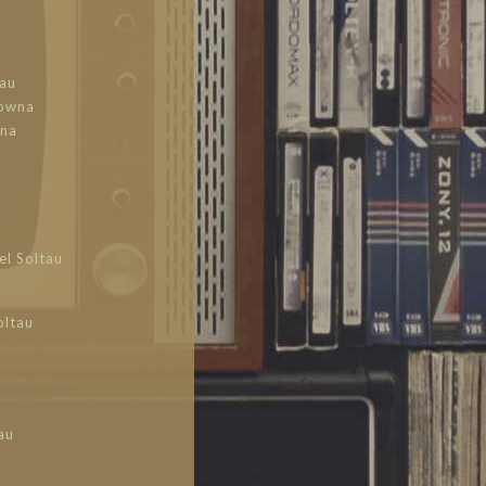
tau
lowna
wna
el Soltau
oltau
au