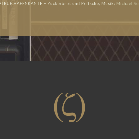
OTRUF HAFENKANTE – Zuckerbrot und Peitsche, Musik:
Michael So