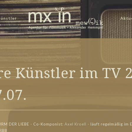
ünstler
Aktu
e Künstler im TV 2
7.07.
URM DER LIEBE - Co-Komponist:
Axel Kroell
- läuft regel
mäßig im E
 RBB