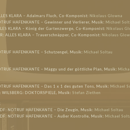
LLES KLARA – Adalmars Fluch, Co-Komponist:
Nikolaus Glowna
OTRUF HAFENKANTE – Gewinner und Verlierer, Musik:
Michael Sol
LLES KLARA – König der Gartenzwerge, Co-Komponist:
Nikolaus G
 HR: ALLES KLARA – Trauerschnäpper, Co-Komponist:
Nikolaus Glo
OTRUF HAFENKANTE – Schutzengel, Musik:
Michael Soltau
OTRUF HAFENKANTE – Mäggy und der göttliche Plan, Musik:
Micha
OTRUF HAFENKANTE – Das 1 x 1 des guten Tons, Musik:
Michael S
o: WILSBERG: DOKTORSPIELE, Musik:
Stefan Ziethen
g
 ZDF: NOTRUF HAFENKANTE – Die Zeugin, Musik:
Michael Soltau
 ZDF: NOTRUF HAFENKANTE – Außer Kontrolle, Musik:
Michael Solt