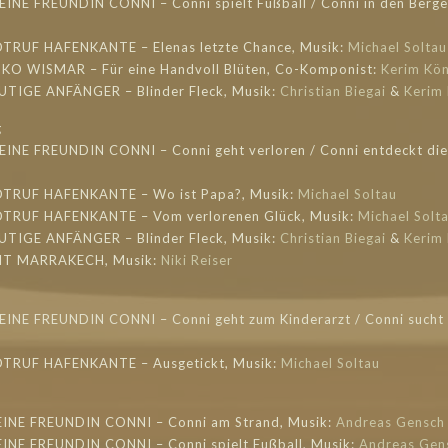
EINE FREUNDIN CONNI – Conni spielt Fußball / Conni in den Berge
OTRUF HAFENKANTE – Elenas letzte Chance, Musik:
Michael Soltau
OKO WISMAR – Für eine Handvoll Blüten, Co-Komponist:
Kerim Kön
LUTIGE ANFÄNGER – Blinder Fleck, Musik:
Christian Biegai
&
Kerim 
g
EINE FREUNDIN CONNI – Conni geht verloren / Conni entdeckt die
NOTRUF HAFENKANTE – Wo ist Papa?, Musik:
Michael Soltau
NOTRUF HAFENKANTE – Vom verlorenen Glück, Musik:
Michael Solt
LUTIGE ANFÄNGER – Blinder Fleck, Musik:
Christian Biegai
&
Kerim 
EXIT MARRAKECH, Musik:
Niki Reiser
MEINE FREUNDIN CONNI – Conni geht zum Kinderarzt / Conni sucht 
OTRUF HAFENKANTE – Ausgetickt, Musik:
Michael Soltau
EINE FREUNDIN CONNI – Conni am Strand, Musik:
Andreas Gensch
EINE FREUNDIN CONNI – Conni spielt Fußball, Musik:
Andreas Gen