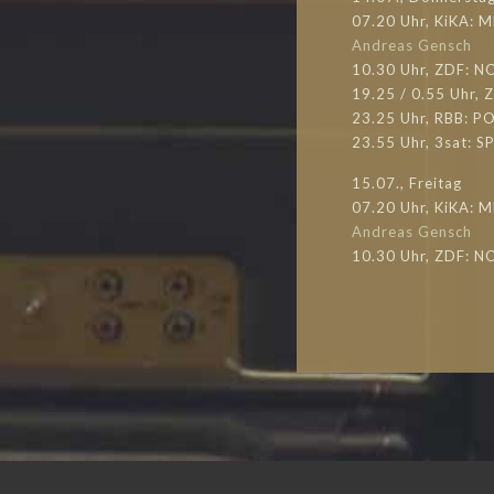
07.20 Uhr, KiKA: 
Andreas Gensch
10.30 Uhr, ZDF: N
19.25 / 0.55 Uhr,
23.25 Uhr, RBB: 
23.55 Uhr, 3sat:
15.07., Freitag
07.20 Uhr, KiKA: M
Andreas Gensch
10.30 Uhr, ZDF: N