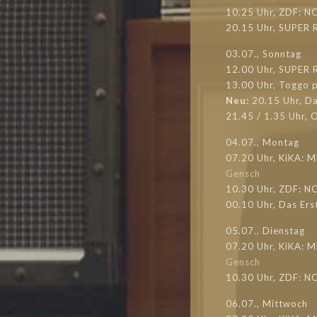
10.25 Uhr, ZDF: N
20.15 Uhr, SUPER 
03.07., Sonntag
12.00 Uhr, SUPER 
13.00 Uhr, Toggo 
Neu:
20.15 Uhr, D
21.45 / 1.35 Uhr,
04.07., Montag
07.20 Uhr, KiKA: M
Gensch
10.30 Uhr, ZDF: N
00.10 Uhr, Das Er
05.07., Dienstag
07.20 Uhr, KiKA: 
Gensch
10.30 Uhr, ZDF: 
06.07., Mittwoch