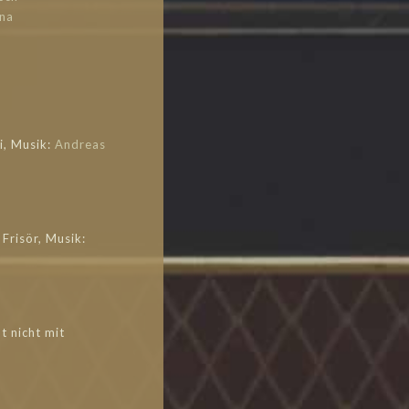
na
i, Musik:
Andreas
Frisör, Musik:
 nicht mit