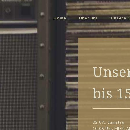
Home
Über uns
Unsere K
Unser
bis 1
02.07., Samstag
10.05 Uhr, MDR: A