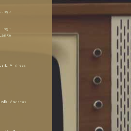
Lange
Lange
Lange
usik:
Andreas
usik:
Andreas
u