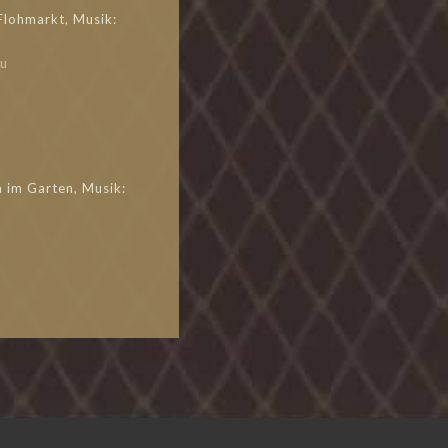
Flohmarkt, Musik:
au
u
 im Garten, Musik: