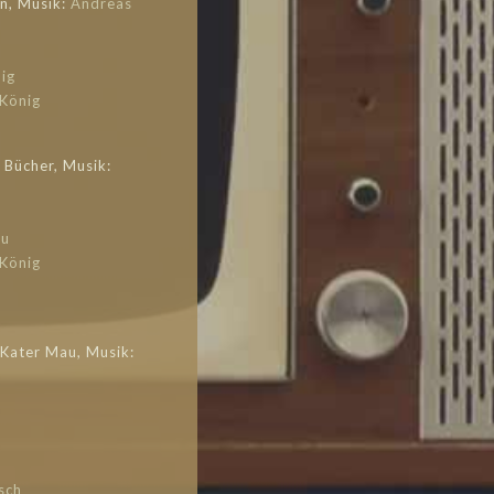
n, Musik:
Andreas
ig
König
 Bücher, Musik:
au
König
Kater Mau, Musik:
sch