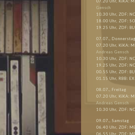
07.20 Uhr, KiKA: M
Gensch
10.30 Uhr, ZDF: N
18.00 Uhr, ZDF: S
19.25 Uhr, ZDF: B
07.07., Donnersta
07.20 Uhr, KiKA: M
Andreas Gensch
10.30 Uhr, ZDF: 
19.25 Uhr, ZDF: 
00.55 Uhr, ZDF: B
01.15 Uhr, RBB: 
08.07., Freitag
07.20 Uhr, KiKA: 
Andreas Gensch
10.30 Uhr, ZDF: N
09.07., Samstag
06.40 Uhr, ZDF: M
06.55 Uhr, ZDF: M