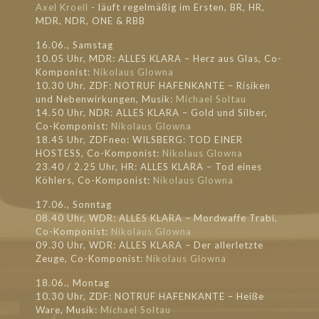
Axel Kroell
- läuft regel
mäßig im Ersten, BR, HR,
MDR, NDR, ONE & RBB
16.06., Samstag
10.05 Uhr, MDR: ALLES KLARA – Herz aus Glas, Co-
Komponist:
Nikolaus Glowna
10.30 Uhr, ZDF: NOTRUF HAFENKANTE – Risiken
und Nebenwirkungen, Musik:
Michael Soltau
14.50 Uhr, NDR: ALLES KLARA – Gold und Silber,
Co-Komponist:
Nikolaus Glowna
18.45 Uhr, ZDFneo: WILSBERG: TOD EINER
HOSTESS, Co-Komponist:
Nikolaus Glowna
23.40 / 2.25 Uhr, HR: ALLES KLARA – Tod eines
Köhlers, Co-Komponist:
Nikolaus Glowna
17.06., Sonntag
08.40 Uhr, WDR: ALLES KLARA – Mordwaffe Trabi,
Co-Komponist:
Nikolaus Glowna
09.30 Uhr, WDR: ALLES KLARA – Der allerletzte
Zeuge, Co-Komponist:
Nikolaus Glowna
18.06., Montag
10.30 Uhr, ZDF: NOTRUF HAFENKANTE – Heiße
Ware, Musik:
Michael Soltau