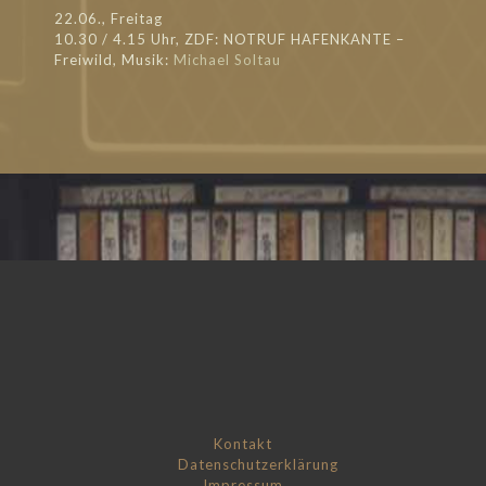
22.06., Freitag
10.30 / 4.15 Uhr, ZDF: NOTRUF HAFENKANTE –
Freiwild, Musik:
Michael Soltau
Kontakt
Datenschutzerklärung
Impressum