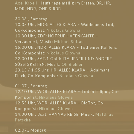
Axel Kroell
- läuft regel
mäßig im Ersten, BR, HR,
MDR, NDR, ONE & RBB
30.06., Samstag
10.05 Uhr, MDR: ALLES KLARA – Waidmanns Tod,
Co-Komponist:
Nikolaus Glowna
10.30 Uhr, ZDF: NOTRUF HAFENKANTE –
Verzaubert, Musik:
Michael Soltau
16.00 Uhr, NDR: ALLES KLARA – Tod eines Köhlers,
Co-Komponist:
Nikolaus Glowna
22.00 Uhr, SAT.1 Gold: ITALIENER UND ANDERE
SÜSSIGKEITEN, Musik:
Oli Biehler
23.15 / 1.55 Uhr, HR: ALLES KLARA – Adalmars
Fluch, Co-Komponist:
Nikolaus Glowna
01.07., Sonntag
12.10 Uhr, WDR: ALLES KLARA – Tod in Lilliput, Co-
Komponist:
Nikolaus Glowna
12.55 Uhr, WDR: ALLES KLARA – BioTot, Co-
Komponist:
Nikolaus Glowna
14.30 Uhr, 3sat: HANNAS REISE, Musik:
Matthias
Petsche
02.07., Montag