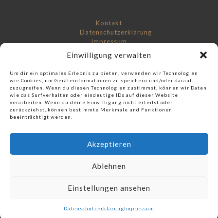
Kontakt
Datenschutzerklärung
Impressum
Einwilligung verwalten
Um dir ein optimales Erlebnis zu bieten, verwenden wir Technologien
wie Cookies, um Geräteinformationen zu speichern und/oder darauf
zuzugreifen. Wenn du diesen Technologien zustimmst, können wir Daten
wie das Surfverhalten oder eindeutige IDs auf dieser Website
Check out our music label:
verarbeiten. Wenn du deine Einwilligung nicht erteilst oder
zurückziehst, können bestimmte Merkmale und Funktionen
Score And More Music
beeinträchtigt werden.
Akzeptieren
Ablehnen
© 2017 mx in - Alexander Hemmpel - Berlin
Einstellungen ansehen
Datenschutzerklärung
Impressum