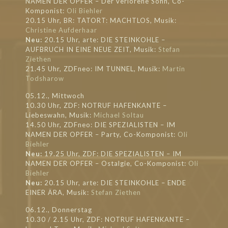
NAMEN DER OPFER – Der verlorene Sohn, Co-
Komponist:
Oli Biehler
20.15 Uhr, BR: TATORT: MACHTLOS, Musik:
Christine Aufderhaar
Neu:
20.15 Uhr, arte: DIE STEINKOHLE –
AUFBRUCH IN EINE NEUE ZEIT, Musik:
Stefan
Ziethen
21.45 Uhr, ZDFneo: IM TUNNEL, Musik:
Martin
Todsharow
05.12., Mittwoch
10.30 Uhr, ZDF: NOTRUF HAFENKANTE –
Liebeswahn, Musik:
Michael Soltau
14.50 Uhr, ZDFneo: DIE SPEZIALISTEN – IM
NAMEN DER OPFER – Party, Co-Komponist:
Oli
Biehler
Neu:
19.25 Uhr, ZDF: DIE SPEZIALISTEN – IM
NAMEN DER OPFER – Ostalgie, Co-Komponist:
Oli
Biehler
Neu:
20.15 Uhr, arte: DIE STEINKOHLE – ENDE
EINER ÄRA, Musik:
Stefan Ziethen
06.12., Donnerstag
10.30 / 2.15 Uhr, ZDF: NOTRUF HAFENKANTE –