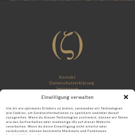
Kontakt
Datenschutzerklärung
Impressum
Einwilligung verwalten
Um dir ein optimales Erlebnis zu bieten, verwenden wir Technologien
wie Cookies, um Geräteinformationen zu speichern und/oder darauf
zuzugreifen. Wenn du diesen Technologien zustimmst, können wir Daten
wie das Surfverhalten oder eindeutige IDs auf dieser Website
Check out our music label:
verarbeiten. Wenn du deine Einwilligung nicht erteilst oder
zurückziehst, können bestimmte Merkmale und Funktionen
Score And More Music