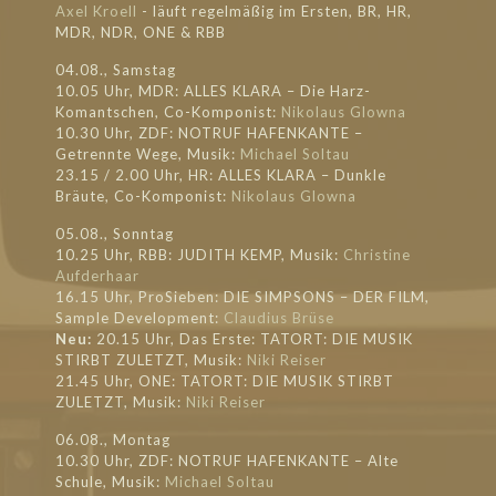
Axel Kroell
- läuft regel
mäßig im Ersten, BR, HR,
MDR, NDR, ONE & RBB
04.08., Samstag
10.05 Uhr, MDR: ALLES KLARA – Die Harz-
Komantschen, Co-Komponist:
Nikolaus Glowna
10.30 Uhr, ZDF: NOTRUF HAFENKANTE –
Getrennte Wege, Musik:
Michael Soltau
23.15 / 2.00 Uhr, HR: ALLES KLARA – Dunkle
Bräute, Co-Komponist:
Nikolaus Glowna
05.08., Sonntag
10.25 Uhr, RBB: JUDITH KEMP, Musik:
Christine
Aufderhaar
16.15 Uhr, ProSieben: DIE SIMPSONS – DER FILM,
Sample Development:
Claudius Brüse
Neu:
20.15 Uhr, Das Erste: TATORT: DIE MUSIK
STIRBT ZULETZT, Musik:
Niki Reiser
21.45 Uhr, ONE: TATORT: DIE MUSIK STIRBT
ZULETZT, Musik:
Niki Reiser
06.08., Montag
10.30 Uhr, ZDF: NOTRUF HAFENKANTE – Alte
Schule, Musik:
Michael Soltau