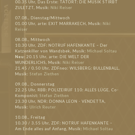
00.35 Uhr, Das Erste: TATORT: DIE MUSIK STIRBT
ZULETZT, Musik:
Niki Reiser
07.08., Dienstag/Mittwoch
01.00 Uhr, arte: EXIT MARRAKECH, Musik:
Niki
Reiser
08.08., Mittwoch
10.30 Uhr, ZDF: NOTRUF HAFENKANTE – Der
Katzenkiller von Wandsbek, Musik:
Michael Soltau
Neu:
20.15 Uhr, arte: DIE WELT DER
WUNDERLICHS, Musik:
Niki Reiser
21.45 / 0.50 Uhr, ZDFneo: WILSBERG: BULLENBALL,
Musik:
Stefan Ziethen
09.08., Donnerstag
22.25 Uhr, RBB: POLIZEIRUF 110: ALLES LÜGE, Co-
Komponist:
Stefan Ziethen
23.30 Uhr, NDR: DONNA LEON - VENDETTA,
Musik:
Ulrich Reuter
10.08., Freitag
10.30 / 3.55 Uhr, ZDF: NOTRUF HAFENKANTE –
Am Ende alles auf Anfang, Musik:
Michael Soltau