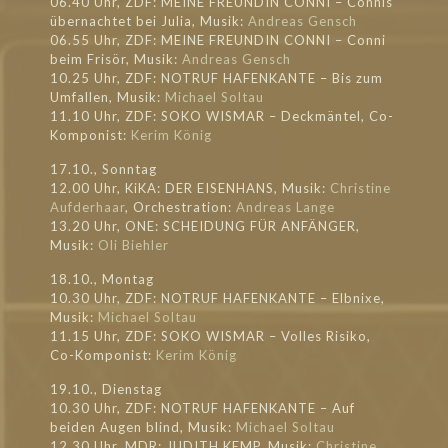
06.40 Uhr, ZDF: MEINE FREUNDIN CONNI – Connis
übernachtet bei Julia, Musik:
Andreas Gensch
06.55 Uhr, ZDF: MEINE FREUNDIN CONNI – Conni
beim Frisör, Musik:
Andreas Gensch
10.25 Uhr, ZDF: NOTRUF HAFENKANTE – Bis zum
Umfallen, Musik:
Michael Soltau
11.10 Uhr, ZDF: SOKO WISMAR – Deckmäntel, Co-
Komponist:
Kerim König
17.10., Sonntag
12.00 Uhr, KiKA: DER EISENHANS, Musik:
Christine
Aufderhaar
, Orchestration:
Andreas Lange
13.20 Uhr, ONE: SCHEIDUNG FÜR ANFÄNGER,
Musik:
Oli Biehler
18.10., Montag
10.30 Uhr, ZDF: NOTRUF HAFENKANTE – Elbnixe,
Musik:
Michael Soltau
11.15 Uhr, ZDF: SOKO WISMAR – Volles Risiko,
Co-Komponist:
Kerim König
19.10., Dienstag
10.30 Uhr, ZDF: NOTRUF HAFENKANTE – Auf
beiden Augen blind, Musik:
Michael Soltau
12.30 Uhr, MDR: JUDITH KEMP, Musik:
Christine