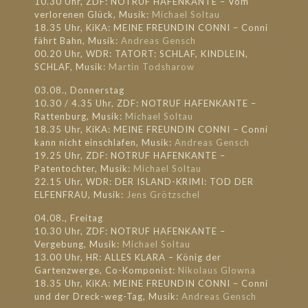
10.30 Uhr, ZDF: NOTRUF HAFENKANTE – Vom
verlorenen Glück, Musik:
Michael Soltau
18.35 Uhr, KiKA: MEINE FREUNDIN CONNI – Conni
fährt Bahn, Musik:
Andreas Gensch
00.20 Uhr, WDR: TATORT: SCHLAF, KINDLEIN,
SCHLAF, Musik:
Martin Todsharow
03.08., Donnerstag
10.30 / 4.35 Uhr, ZDF: NOTRUF HAFENKANTE –
Rattenburg, Musik:
Michael Soltau
18.35 Uhr, KiKA: MEINE FREUNDIN CONNI – Conni
kann nicht einschlafen, Musik:
Andreas Gensch
19.25 Uhr, ZDF: NOTRUF HAFENKANTE –
Patentochter, Musik:
Michael Soltau
22.15 Uhr, WDR: DER ISLAND-KRIMI: TOD DER
ELFENFRAU, Musik:
Jens Grötzschel
04.08., Freitag
10.30 Uhr, ZDF: NOTRUF HAFENKANTE –
Vergebung, Musik:
Michael Soltau
13.00 Uhr, HR: ALLES KLARA – König der
Gartenzwerge, Co-Komponist:
Nikolaus Glowna
18.35 Uhr, KiKA: MEINE FREUNDIN CONNI – Conni
und der Dreck-weg-Tag, Musik:
Andreas Gensch