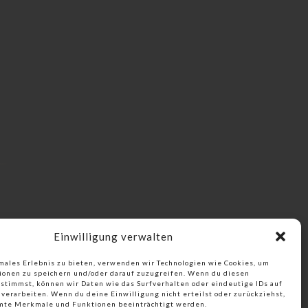
Einwilligung verwalten
males Erlebnis zu bieten, verwenden wir Technologien wie Cookies, um
ionen zu speichern und/oder darauf zuzugreifen. Wenn du diesen
stimmst, können wir Daten wie das Surfverhalten oder eindeutige IDs auf
verarbeiten. Wenn du deine Einwilligung nicht erteilst oder zurückziehst,
te Merkmale und Funktionen beeinträchtigt werden.