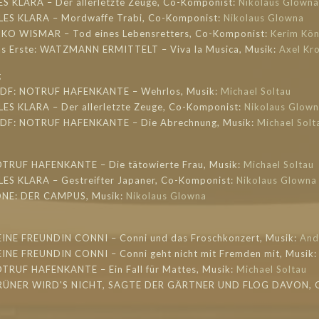
ES KLARA – Der allerletzte Zeuge, Co-Komponist:
Nikolaus Glowna
LLES KLARA – Mordwaffe Trabi, Co-Komponist:
Nikolaus Glowna
OKO WISMAR – Tod eines Lebensretters, Co-Komponist:
Kerim Kön
as Erste: WATZMANN ERMITTELT – Viva la Musica, Musik:
Axel Kro
g
 ZDF: NOTRUF HAFENKANTE – Wehrlos, Musik:
Michael Soltau
LES KLARA – Der allerletzte Zeuge, Co-Komponist:
Nikolaus Glow
 ZDF: NOTRUF HAFENKANTE – Die Abrechnung, Musik:
Michael Solt
OTRUF HAFENKANTE – Die tätowierte Frau, Musik:
Michael Soltau
LLES KLARA – Gestreifter Japaner, Co-Komponist:
Nikolaus Glowna
 ONE: DER CAMPUS, Musik:
Nikolaus Glowna
EINE FREUNDIN CONNI – Conni und das Froschkonzert, Musik:
And
EINE FREUNDIN CONNI – Conni geht nicht mit Fremden mit, Musik
OTRUF HAFENKANTE – Ein Fall für Mattes, Musik:
Michael Soltau
GRÜNER WIRD'S NICHT, SAGTE DER GÄRTNER UND FLOG DAVON, Or