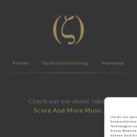
Kontakt
Datenschutzerklärung
Impressum
Check out our music label:
Score And More Music
Um dir ein opti
Geräteinformat
Technologien zu
dieser Website 
können bestimm