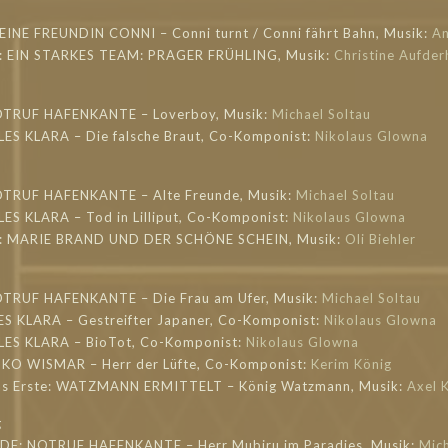
MEINE FREUNDIN CONNI – Conni turnt / Conni fährt Bahn, Musik:
An
o: EIN STARKES TEAM: PRAGER FRÜHLING, Musik:
Christine Aufder
NOTRUF HAFENKANTE – Loverboy, Musik:
Michael Soltau
LES KLARA – Die falsche Braut, Co-Komponist:
Nikolaus Glowna
OTRUF HAFENKANTE – Alte Freunde, Musik:
Michael Soltau
LES KLARA – Tod in Lilliput, Co-Komponist:
Nikolaus Glowna
o: MARIE BRAND UND DER SCHÖNE SCHEIN, Musik:
Oli Biehler
OTRUF HAFENKANTE – Die Frau am Ufer, Musik:
Michael Soltau
LES KLARA – Gestreifter Japaner, Co-Komponist:
Nikolaus Glowna
LLES KLARA – BioTot, Co-Komponist:
Nikolaus Glowna
OKO WISMAR – Herr der Lüfte, Co-Komponist:
Kerim König
as Erste: WATZMANN ERMITTELT – König Watzmann, Musik:
Axel K
g
 ZDF: NOTRUF HAFENKANTE – Herr Mubiru im Paradies, Musik:
Mich