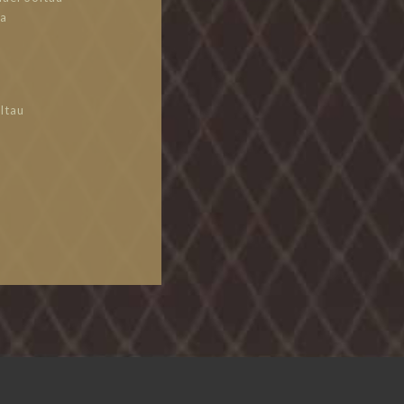
na
ltau