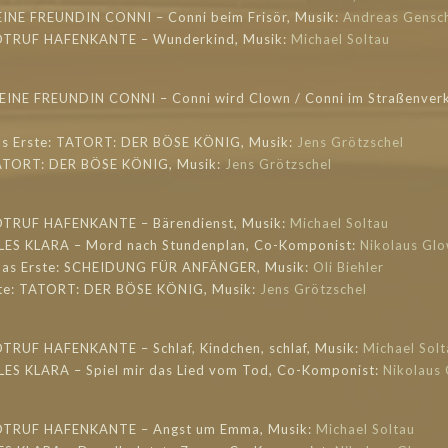
EINE FREUNDIN CONNI – Conni beim Frisör, Musik:
Andreas Gensc
NOTRUF HAFENKANTE – Wunderkind, Musik:
Michael Soltau
MEINE FREUNDIN CONNI – Conni wird Clown / Conni im Straßenverk
as Erste: TATORT: DER BÖSE KÖNIG, Musik:
Jens Grötzschel
TATORT: DER BÖSE KÖNIG, Musik:
Jens Grötzschel
NOTRUF HAFENKANTE – Bärendienst, Musik:
Michael Soltau
LLES KLARA – Mord nach Stundenplan, Co-Komponist:
Nikolaus Gl
 Das Erste: SCHEIDUNG FÜR ANFÄNGER, Musik:
Oli Biehler
ste: TATORT: DER BÖSE KÖNIG, Musik:
Jens Grötzschel
OTRUF HAFENKANTE – Schlaf, Kindchen, schlaf, Musik:
Michael Solt
LLES KLARA – Spiel mir das Lied vom Tod, Co-Komponist:
Nikolaus
NOTRUF HAFENKANTE – Angst um Emma, Musik:
Michael Soltau