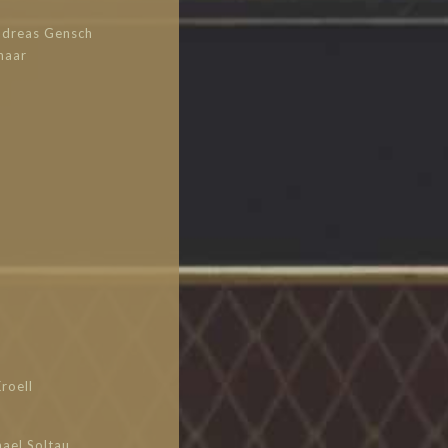
dreas Gensch
haar
roell
ael Soltau