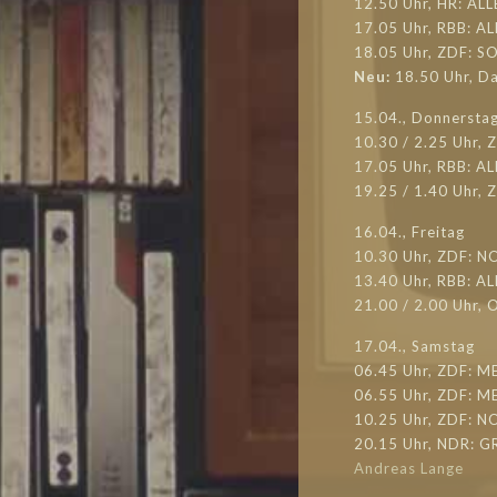
12.50 Uhr, HR: ALL
17.05 Uhr, RBB: A
18.05 Uhr, ZDF: S
Neu:
18.50 Uhr, D
15.04., Donnersta
10.30 / 2.25 Uhr,
17.05 Uhr, RBB: AL
19.25 / 1.40 Uhr,
16.04., Freitag
10.30 Uhr, ZDF: N
13.40 Uhr, RBB: A
21.00 / 2.00 Uhr,
17.04., Samstag
06.45 Uhr, ZDF: M
06.55 Uhr, ZDF: M
10.25 Uhr, ZDF: N
20.15 Uhr, NDR: 
Andreas Lange