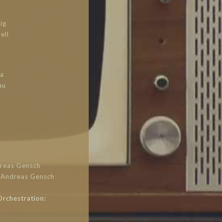
ig
ell
na
au
reas Gensch
:
Andreas Gensch
chestration: