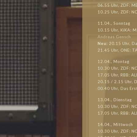
06.55 Uhr, ZDF: M
10.25 Uhr, ZDF: 
11.04., Sonntag
10.15 Uhr, KiKA: 
Andreas Gensch
Neu:
20.15 Uhr, D
21.45 Uhr, ONE: 
12.04., Montag
10.30 Uhr, ZDF: 
17.05 Uhr, RBB: A
20.15 / 2.15 Uhr,
00.40 Uhr, Das Er
13.04., Dienstag
10.30 Uhr, ZDF: N
17.05 Uhr, RBB: A
14.04., Mittwoch
10.30 Uhr, ZDF: 