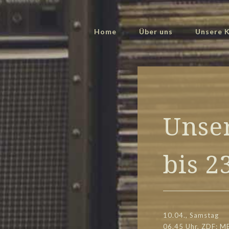
Home
Über uns
Unsere K
Unser
bis 2
10.04., Samstag
06.45 Uhr, ZDF: M