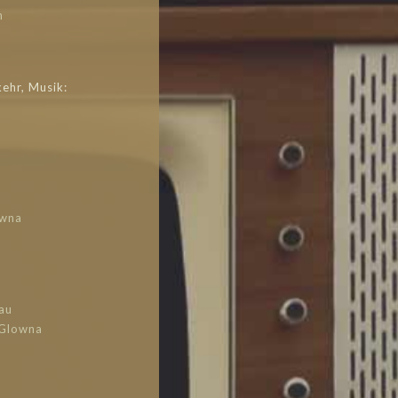
h
ehr, Musik:
owna
au
 Glowna