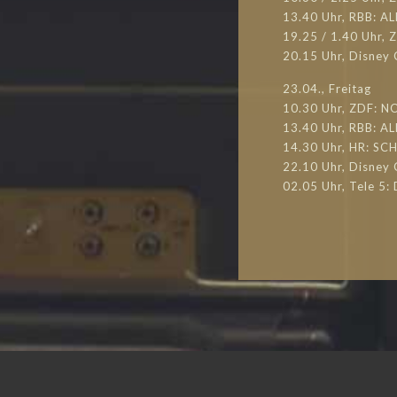
13.40 Uhr, RBB: A
19.25 / 1.40 Uhr,
20.15 Uhr, Disney
23.04., Freitag
10.30 Uhr, ZDF: N
13.40 Uhr, RBB: A
14.30 Uhr, HR: S
22.10 Uhr, Disney
02.05 Uhr, Tele 5