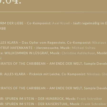
URM DER LIEBE - Co-Komponist:
Axel Kroell
- läuft regel
mäßig im E
 RBB
LLES KLARA – Das Opfer vom Regenstein, Co-Komponist:
Nikolaus
NOTRUF HAFENKANTE – Herzenssache, Musik:
Michael Soltau
ste: WILLKOMMEN IN LÜSGRAF, Musik:
Christine Aufderhaar
, Musik
l
: PIRATES OF THE CARIBBEAN – AM ENDE DER WELT, Sample Deve
HR: ALLES KLARA – Picknick mit Leiche, Co-Komponist:
Nikolaus Gl
: PIRATES OF THE CARIBBEAN – AM ENDE DER WELT, Sample Deve
WR: SPUREN IM STEIN – DER HUNSRÜCK, Musik:
Frank Schreiber
WR: SPUREN IM STEIN – DER KAISERSTUHL, Musik:
Frank Schreiber