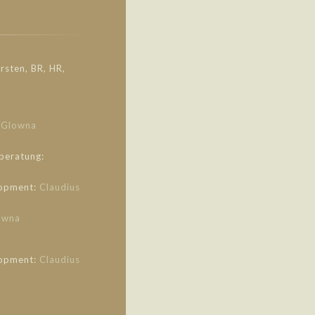
rsten, BR, HR,
 Glowna
beratung:
lopment:
Claudius
owna
lopment:
Claudius