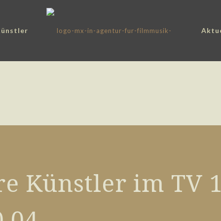
ünstler
Aktu
e Künstler im TV 1
0.04.