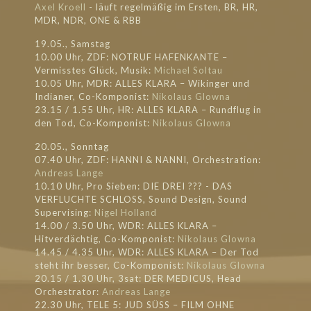
Axel Kroell
- läuft regel
mäßig im Ersten, BR, HR,
MDR, NDR, ONE & RBB
19.05., Samstag
10.00 Uhr, ZDF: NOTRUF HAFENKANTE –
Vermisstes Glück, Musik:
Michael Soltau
10.05 Uhr, MDR: ALLES KLARA – Wikinger und
Indianer, Co-Komponist:
Nikolaus Glowna
23.15 / 1.55 Uhr, HR: ALLES KLARA – Rundflug in
den Tod, Co-Komponist:
Nikolaus Glowna
20.05., Sonntag
07.40 Uhr, ZDF: HANNI & NANNI, Orchestration:
Andreas Lange
10.10 Uhr, Pro Sieben: DIE DREI ??? - DAS
VERFLUCHTE SCHLOSS, Sound Design, Sound
Supervising:
Nigel Holland
14.00 / 3.50 Uhr, WDR: ALLES KLARA –
Hitverdächtig, Co-Komponist:
Nikolaus Glowna
14.45 / 4.35 Uhr, WDR: ALLES KLARA – Der Tod
steht ihr besser, Co-Komponist:
Nikolaus Glowna
20.15 / 1.30 Uhr, 3sat: DER MEDICUS, Head
Orchestrator:
Andreas Lange
22.30 Uhr, TELE 5: JUD SÜSS – FILM OHNE