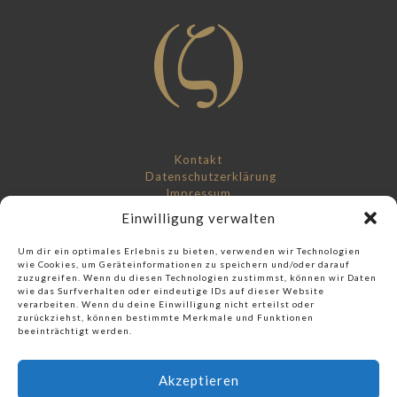
Kontakt
Datenschutzerklärung
Impressum
Einwilligung verwalten
Um dir ein optimales Erlebnis zu bieten, verwenden wir Technologien
wie Cookies, um Geräteinformationen zu speichern und/oder darauf
zuzugreifen. Wenn du diesen Technologien zustimmst, können wir Daten
wie das Surfverhalten oder eindeutige IDs auf dieser Website
Check out our music label:
verarbeiten. Wenn du deine Einwilligung nicht erteilst oder
zurückziehst, können bestimmte Merkmale und Funktionen
Score And More Music
beeinträchtigt werden.
Akzeptieren