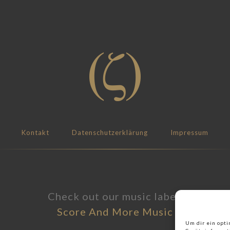
Kontakt
Datenschutzerklärung
Impressum
Check out our music label:
Score And More Music
Um dir ein opti