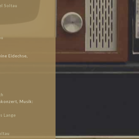
l Soltau
au
ine Eidechse,
ch
konzert, Musik:
s Lange
oltau