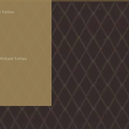
l Soltau
u
Michael Soltau