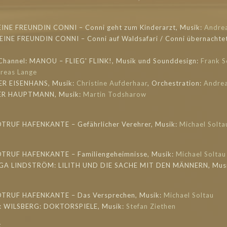
EINE FREUNDIN CONNI – Conni geht zum Kinderarzt, Musik:
Andre
EINE FREUNDIN CONNI – Conni auf Waldsafari / Conni übernachtet 
 Channel: MANOU – FLIEG' FLINK!, Musik und Sounddesign:
Frank S
reas Lange
DER EISENHANS, Musik:
Christine Aufderhaar
, Orchestration:
Andrea
 DER HAUPTMANN, Musik:
Martin Todsharow
OTRUF HAFENKANTE – Gefährlicher Verehrer, Musik:
Michael Solta
OTRUF HAFENKANTE – Familiengeheimnisse, Musik:
Michael Soltau
INGA LINDSTRÖM: LILITH UND DIE SACHE MIT DEN MÄNNERN, Mus
NOTRUF HAFENKANTE – Das Versprechen, Musik:
Michael Soltau
o: WILSBERG: DOKTORSPIELE, Musik:
Stefan Ziethen
g