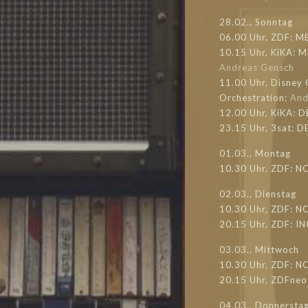
28.02., Sonntag
06.00 Uhr, ZDF: M
10.15 Uhr, KiKA: M
Andreas Gensch
11.00 Uhr, Disney
Orchestration:
And
12.00 Uhr, KiKA: 
23.15 Uhr, 3sat:
01.03., Montag
10.30 Uhr, ZDF: N
02.03., Dienstag
10.30 Uhr, ZDF: N
20.15 Uhr, ZDF: 
03.03., Mittwoch
10.30 Uhr, ZDF: 
20.15 Uhr, ZDFne
04.03., Donnersta