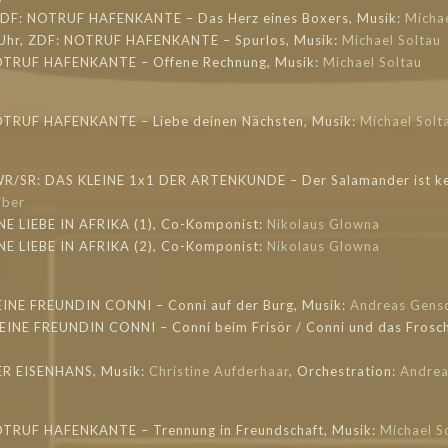
 ZDF: NOTRUF HAFENKANTE – Das Herz eines Boxers, Musik:
Michae
 Uhr, ZDF: NOTRUF HAFENKANTE – Spurlos, Musik:
Michael Soltau
NOTRUF HAFENKANTE – Offene Rechnung, Musik:
Michael Soltau
OTRUF HAFENKANTE – Liebe deinen Nächsten, Musik:
Michael Solt
WR/SR: DAS KLEINE 1x1 DER ARTENKUNDE – Der Salamander ist ke
iber
INE LIEBE IN AFRIKA (1), Co-Komponist:
Nikolaus Glowna
INE LIEBE IN AFRIKA (2), Co-Komponist:
Nikolaus Glowna
EINE FREUNDIN CONNI – Conni auf der Burg, Musik:
Andreas Gens
MEINE FREUNDIN CONNI – Conni beim Frisör / Conni und das Frosch
DER EISENHANS, Musik:
Christine Aufderhaar
, Orchestration:
Andrea
OTRUF HAFENKANTE – Trennung in Freundschaft, Musik:
Michael S