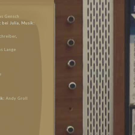
as Gensch
bei Julia, Musik:
chreiber
,
s Lange
u
ik:
Andy Groll