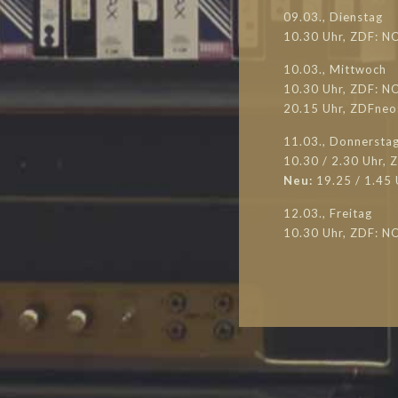
09.03., Dienstag
10.30 Uhr, ZDF: N
10.03., Mittwoch
10.30 Uhr, ZDF: N
20.15 Uhr, ZDFneo
11.03., Donnersta
10.30 / 2.30 Uhr,
Neu:
19.25 / 1.45
12.03., Freitag
10.30 Uhr, ZDF: 