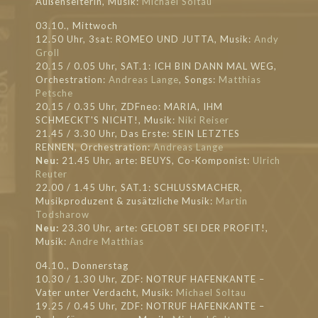
Außenseiterin, Musik:
Michael Soltau
03.10., Mittwoch
12.50 Uhr, 3sat: ROMEO UND JUTTA, Musik:
Andy
Groll
20.15 / 0.05 Uhr, SAT.1: ICH BIN DANN MAL WEG,
Orchestration:
Andreas Lange
, Songs:
Matthias
Petsche
20.15 / 0.35 Uhr, ZDFneo: MARIA, IHM
SCHMECKT'S NICHT!, Musik:
Niki Reiser
21.45 / 3.30 Uhr, Das Erste: SEIN LETZTES
RENNEN, Orchestration:
Andreas Lange
Neu:
21.45 Uhr, arte: BEUYS, Co-Komponist:
Ulrich
Reuter
22.00 / 1.45 Uhr, SAT.1: SCHLUSSMACHER,
Musikproduzent & zusätzliche Musik:
Martin
Todsharow
Neu:
23.30 Uhr, arte: GELOBT SEI DER PROFIT!,
Musik:
Andre Matthias
04.10., Donnerstag
10.30 / 1.30 Uhr, ZDF: NOTRUF HAFENKANTE –
Vater unter Verdacht, Musik:
Michael Soltau
19.25 / 0.45 Uhr, ZDF: NOTRUF HAFENKANTE –