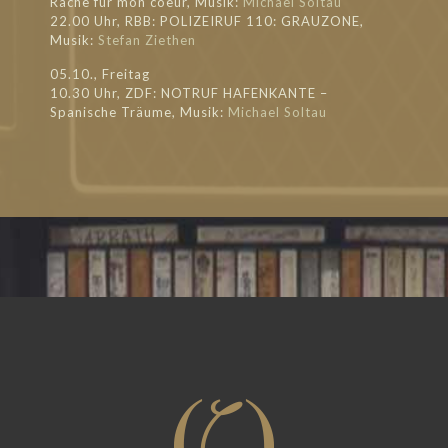
Rache für mon coeur, Musik:
Michael Soltau
22.00 Uhr, RBB: POLIZEIRUF 110: GRAUZONE,
Musik:
Stefan Ziethen
05.10., Freitag
10.30 Uhr, ZDF: NOTRUF HAFENKANTE –
Spanische Träume, Musik:
Michael Soltau