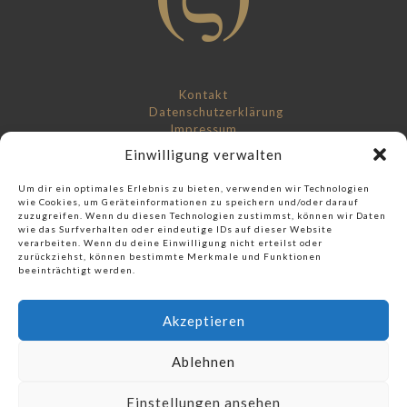
Kontakt
Datenschutzerklärung
Impressum
Einwilligung verwalten
Um dir ein optimales Erlebnis zu bieten, verwenden wir Technologien
wie Cookies, um Geräteinformationen zu speichern und/oder darauf
zuzugreifen. Wenn du diesen Technologien zustimmst, können wir Daten
wie das Surfverhalten oder eindeutige IDs auf dieser Website
Check out our music label:
verarbeiten. Wenn du deine Einwilligung nicht erteilst oder
zurückziehst, können bestimmte Merkmale und Funktionen
Score And More Music
beeinträchtigt werden.
Akzeptieren
Ablehnen
© 2017 mx in - Alexander Hemmpel - Berlin
Einstellungen ansehen