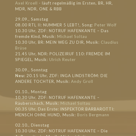
Axel Kroell
- läuft regel
mäßig im Ersten, BR, HR,
MDR, NDR, ONE & RBB
29.09., Samstag
08.00 RTL II: NUMMER 5 LEBT!, Song:
Peter Wolf
10.30 Uhr, ZDF: NOTRUF HAFENKANTE – Das
fremde Kind, Musik:
Michael Soltau
10.30 Uhr, BR: MEIN WEG ZU DIR, Musik:
Claudius
Brüse
21.45 Uhr, NDR: POLIZEIRUF 110: FREMDE IM
SPIEGEL, Musik:
Ulrich Reuter
30.09., Sonntag
Neu:
20.15 Uhr, ZDF: INGA LINDSTRÖM: DIE
ANDERE TOCHTER, Musik:
Andy Groll
01.10., Montag
10.30 Uhr, ZDF: NOTRUF HAFENKANTE –
Räuberschach, Musik:
Michael Soltau
00.35 Uhr, Das Erste: INSPEKTOR BARBAROTTI:
MENSCH OHNE HUND, Musik:
Boris Bergmann
02.10., Dienstag
10.30 Uhr, ZDF: NOTRUF HAFENKANTE – Die